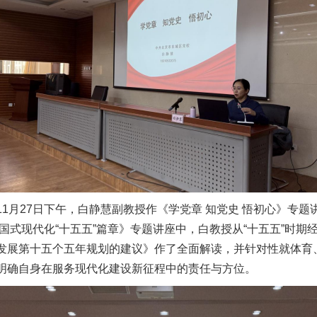
11月27日下午，白静慧副教授作《学党章 知党史 悟初心》专题讲座
国式现代化“十五五”篇章》专题讲座中，白教授从“十五五”时期经
第十五个五年规划的建议》作了全面解读，并针对性就体育
明确自身在服务现代化建设新征程中的责任与方位。