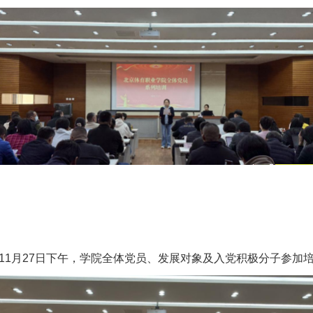
11月27日下午，学院全体党员、发展对象及入党积极分子参加培训