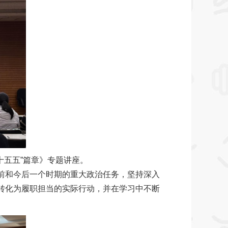
五五”篇章》专题讲座。
和今后一个时期的重大政治任务，坚持深入
效转化为履职担当的实际行动，并在学习中不断