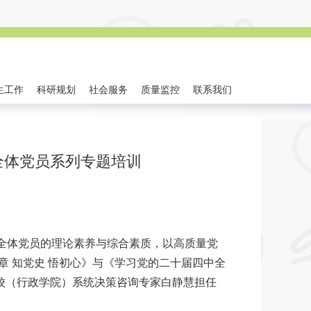
生工作
科研规划
社会服务
质量监控
联系我们
全体党员系列专题培训
体党员的理论素养与综合素质，以高质量党
党章 知党史 悟初心》与《学习党的二十届四中全
市党校（行政学院）系统决策咨询专家白静慧担任