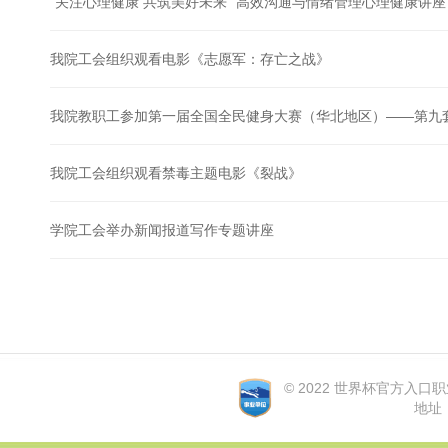
“关注心理健康 共筑美好未来” 高效沟通与情绪管理心理健康讲座
我院工会组织观看电影《志愿军：存亡之战》
我院教职工参加第一届全国全民健身大赛（华北地区）——第九
我院工会组织观看禁毒主题电影《裂战》
学院工会举办新闻报道写作专题讲座
© 2022 世界杯官方入口职业学院
地址