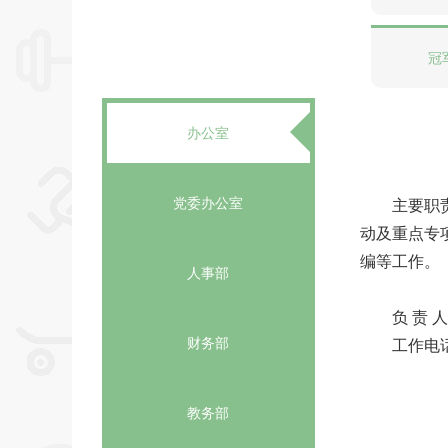
冠
办公室
党委办公室
主要职责
动及重点专项工
编等工作。
人事部
负 责 人
财务部
工作电话
教务部