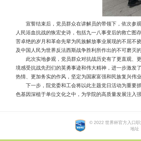
宣誓结束后，党员群众在讲解员的带领下，依次参观
人民浴血抗战的恢宏史诗，包括九一八事变后的救亡图
苦卓绝的岁月和革命先辈为民族解放事业展现的不屈不挠
及中国人民为世界反法西斯战争胜利所作出的不可磨灭的贡
此次实地参观，党员群众对抗战历史有了更直观、更
境感受抗战先烈们的英勇事迹和伟大精神，进一步激发了党
热情、更加务实的作风，坚定为国家富强和民族复兴伟业努
下一步，院党委和工会将以此主题党日活动为重要抓手
色基因深植于单位文化之中，为学院的高质量发展注入强
© 2022 世界杯官方入口职业学院
地址