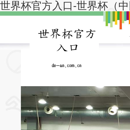
世界杯官方入口-世界杯（中