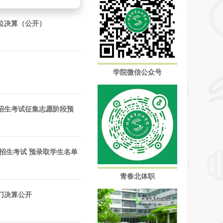
单位决算（公开）
学院微信公众号
主招生考试征集志愿阶段预
主招生考试 预录取学生名单
青春北体职
门决算公开